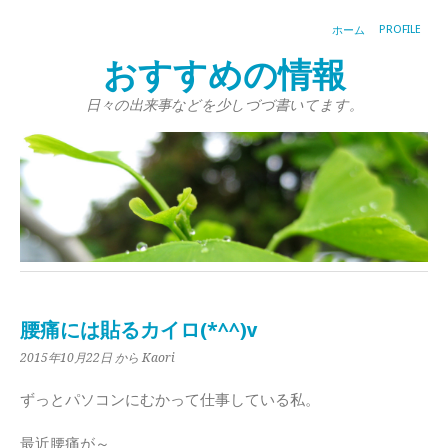
PROFILE
ホーム
おすすめの情報
日々の出来事などを少しづづ書いてます。
腰痛には貼るカイロ(*^^)v
2015年10月22日
から Kaori
ずっとパソコンにむかって仕事している私。
最近腰痛が～